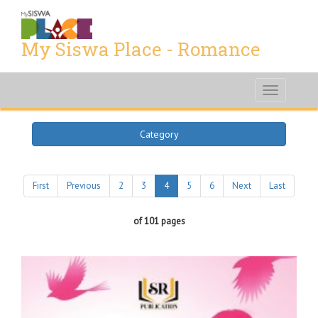
My Siswa Place - Romance
Toggle
navigati
Category
First
Previous
2
3
4
5
6
Next
Last
of 101 pages